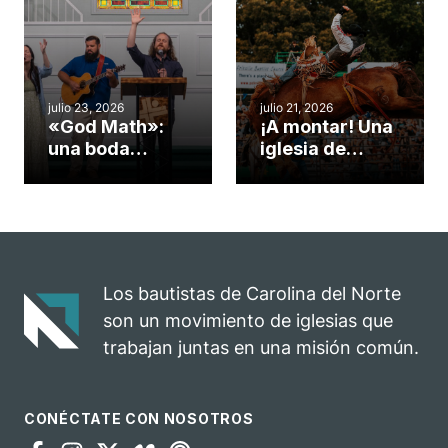
Cary se
obra de Dios
convirtió en un
durante la
insólito campo
Semana
misionero te
ServeNC
cuento
julio 23, 2026
julio 21, 2026
«God Math»:
¡A montar! Una
una boda
iglesia de
celebrada en la
Carolina del
iglesia de
Norte
Hillsborough
convierte su
celebra el
rodeo anual en
impacto del
una
evangelio
oportunidad
Los bautistas de Carolina del Norte
para el
son un movimiento de iglesias que
ministerio
trabajan juntas en una misión común.
CONÉCTATE CON NOSOTROS