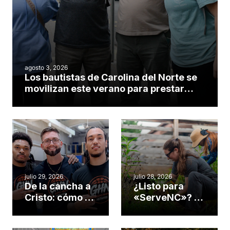
agosto 3, 2026
Los bautistas de Carolina del Norte se
movilizan este verano para prestar
servicio en todo el continente
americano
julio 29, 2026
julio 28, 2026
De la cancha a
¿Listo para
Cristo: cómo el
«ServeNC»? 4
gimnasio de
formas de
una iglesia de
potenciar la