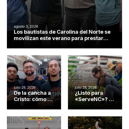
agosto 3, 2026
Los bautistas de Carolina del Norte se
movilizan este verano para prestar
servicio en todo el continente
americano
julio 29, 2026
julio 28, 2026
De la cancha a
¿Listo para
Cristo: cómo el
«ServeNC»? 4
gimnasio de
formas de
una iglesia de
potenciar la
Cary se
obra de Dios
convirtió en un
durante la