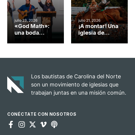
insólito campo
Semana
misionero te
ServeNC
cuento
julio 23, 2026
julio 21, 2026
«God Math»:
¡A montar! Una
una boda
iglesia de
celebrada en la
Carolina del
iglesia de
Norte
Hillsborough
convierte su
celebra el
rodeo anual en
impacto del
una
evangelio
oportunidad
Los bautistas de Carolina del Norte
para el
son un movimiento de iglesias que
ministerio
trabajan juntas en una misión común.
CONÉCTATE CON NOSOTROS