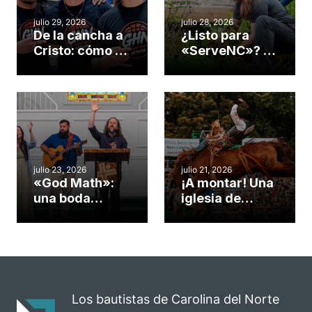
julio 29, 2026
julio 28, 2026
De la cancha a
¿Listo para
Cristo: cómo el
«ServeNC»? 4
gimnasio de
formas de
una iglesia de
potenciar la
Cary se
obra de Dios
convirtió en un
durante la
insólito campo
Semana
misionero te
ServeNC
cuento
julio 23, 2026
julio 21, 2026
«God Math»:
¡A montar! Una
una boda
iglesia de
celebrada en la
Carolina del
iglesia de
Norte
Hillsborough
convierte su
celebra el
rodeo anual en
impacto del
una
evangelio
oportunidad
Los bautistas de Carolina del Norte
para el