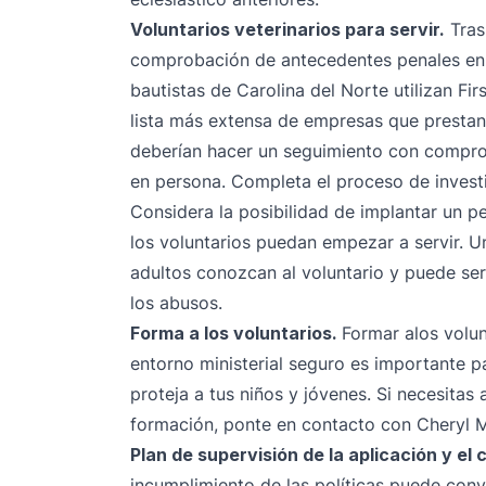
Voluntarios veterinarios para servir.
Tras 
comprobación de antecedentes penales en e
bautistas de Carolina del Norte utilizan
Fir
lista más extensa de empresas que prestan
deberían hacer un seguimiento con compro
en persona
. Completa el proceso de invest
Considera la posibilidad de implantar un p
los voluntarios puedan empezar a servir. 
adultos conozcan al voluntario y puede ser
los abusos.
Forma a los voluntarios.
Formar alos volun
entorno ministerial seguro es importante 
proteja a tus niños y jóvenes. Si necesita
formación, ponte en contacto con
Cheryl 
Plan de supervisión de la aplicación y el 
incumplimiento de las políticas puede conve