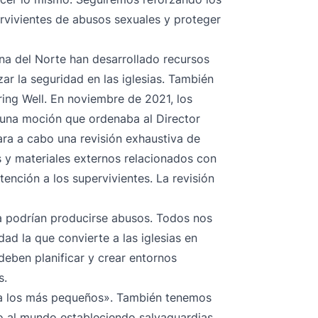
rvivientes de abusos sexuales y proteger
ina del Norte han desarrollado recursos
zar la
seguridad
en las iglesias. También
ring Well
. En noviembre de 2021, los
 una moción que ordenaba al Director
ara a cabo una revisión exhaustiva
de
s y materiales externos relacionados con
tención a los supervivientes. La revisión
ca podrían producirse abusos. Todos nos
d la que convierte a las iglesias en
deben planificar y crear entornos
s.
«a los más pequeños». También tenemos
o al mundo estableciendo salvaguardias