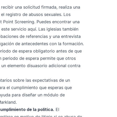
recibir una solicitud firmada, realiza una
l registro de abusos sexuales. Los
st Point Screening
. Puedes encontrar una
 este servicio
aquí
. Las iglesias también
baciones de referencias y una
entrevista
igación de antecedentes con la formación.
eriodo de espera obligatorio antes de que
Un periodo de espera permite que otros
 un elemento disuasorio adicional contra
tarios
sobre las expectativas de un
para el cumplimiento que esperas que
s ayuda para diseñar un módulo de
Markland
.
cumplimiento de la política.
El
rtirse en motivo de litigio si se abusa de