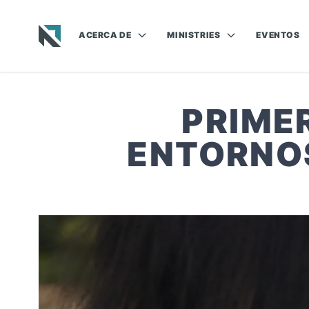
ACERCA DE
MINISTRIES
EVENTOS
Baptist State Convention of North Carolina
PRIME
ENTORNOS