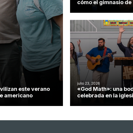
cómo el gimnasio de
iglesia de Cary se co
en un insólito campo
misionero te cuento
julio 23, 2026
vilizan este verano
«God Math»: una bo
nte americano
celebrada en la igles
Hillsborough celebra 
impacto del evangeli