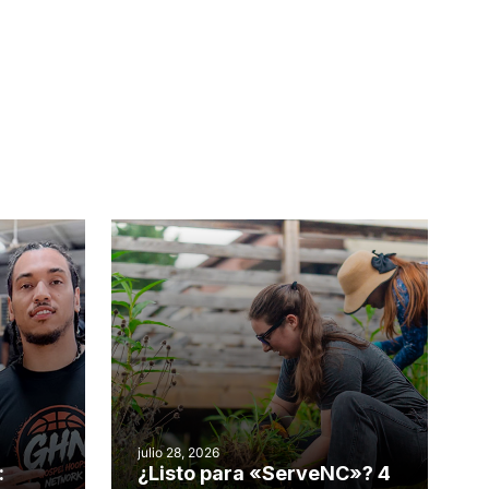
julio 28, 2026
:
¿Listo para «ServeNC»? 4