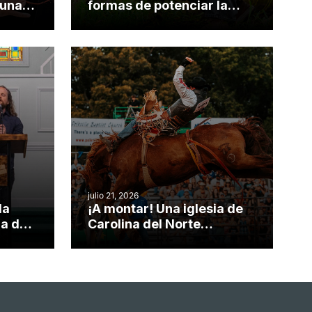
 una
formas de potenciar la
nvirtió
obra de Dios durante la
Semana ServeNC
julio 21, 2026
da
¡A montar! Una iglesia de
ia de
Carolina del Norte
el
convierte su rodeo anual
o
en una oportunidad para el
ministerio