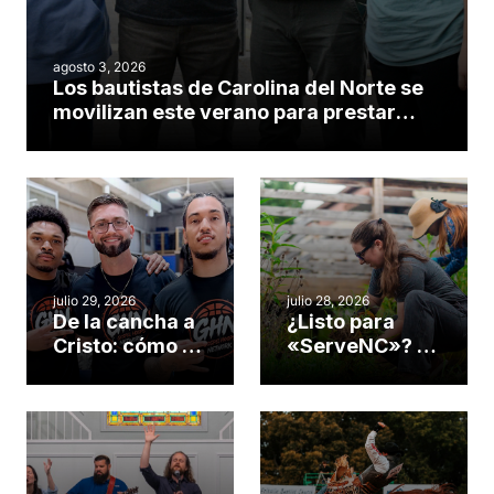
agosto 3, 2026
Los bautistas de Carolina del Norte se
movilizan este verano para prestar
servicio en todo el continente
americano
julio 29, 2026
julio 28, 2026
De la cancha a
¿Listo para
Cristo: cómo el
«ServeNC»? 4
gimnasio de
formas de
una iglesia de
potenciar la
Cary se
obra de Dios
convirtió en un
durante la
insólito campo
Semana
misionero te
ServeNC