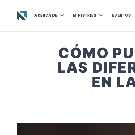
ACERCA DE
MINISTRIES
EVENTOS
Baptist State Convention of North Carolina
CÓMO PU
LAS DIFE
EN L