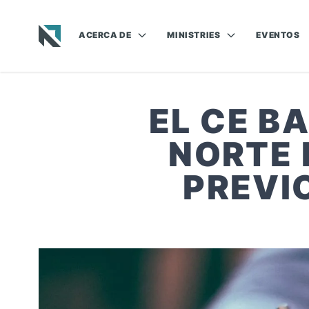
ACERCA DE
MINISTRIES
EVENTOS
Baptist State Convention of North Carolina
EL CE B
NORTE 
PREVI