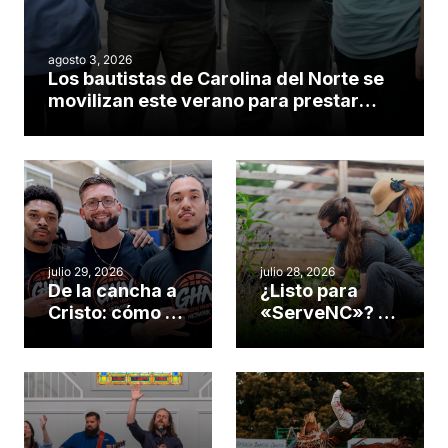
agosto 3, 2026
Los bautistas de Carolina del Norte se
movilizan este verano para prestar
servicio en todo el continente
americano
julio 29, 2026
julio 28, 2026
De la cancha a
¿Listo para
Cristo: cómo el
«ServeNC»? 4
gimnasio de
formas de
una iglesia de
potenciar la
Cary se
obra de Dios
convirtió en un
durante la
insólito campo
Semana
misionero te
ServeNC