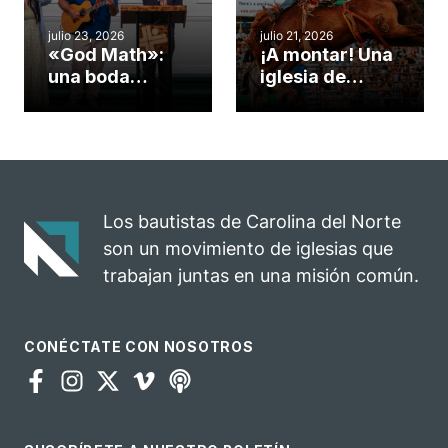
cuento
julio 23, 2026
julio 21, 2026
«God Math»:
¡A montar! Una
una boda
iglesia de
celebrada en la
Carolina del
iglesia de
Norte
Hillsborough
convierte su
celebra el
rodeo anual en
impacto del
una
evangelio
oportunidad
Los bautistas de Carolina del Norte
para el
son un movimiento de iglesias que
ministerio
trabajan juntas en una misión común.
CONÉCTATE CON NOSOTROS