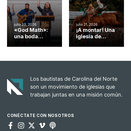
convirtió en un
durante la
insólito campo
Semana
misionero te
ServeNC
cuento
julio 23, 2026
julio 21, 2026
«God Math»:
¡A montar! Una
una boda
iglesia de
celebrada en la
Carolina del
iglesia de
Norte
Hillsborough
convierte su
celebra el
rodeo anual en
impacto del
una
evangelio
oportunidad
Los bautistas de Carolina del Norte
para el
son un movimiento de iglesias que
ministerio
trabajan juntas en una misión común.
CONÉCTATE CON NOSOTROS