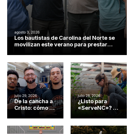
agosto 3, 2026
Los bautistas de Carolina del Norte se
movilizan este verano para prestar
servicio en todo el continente
americano
julio 29, 2026
julio 28, 2026
De la cancha a
¿Listo para
Cristo: cómo el
«ServeNC»? 4
gimnasio de
formas de
una iglesia de
potenciar la
Cary se
obra de Dios