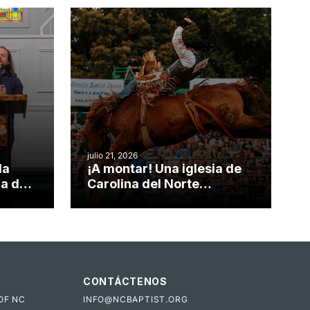
julio 21, 2026
da
¡A montar! Una iglesia de
ia de
Carolina del Norte
el
convierte su rodeo anual
o
en una oportunidad para el
ministerio
CONTÁCTENOS
OF NC
INFO@NCBAPTIST.ORG