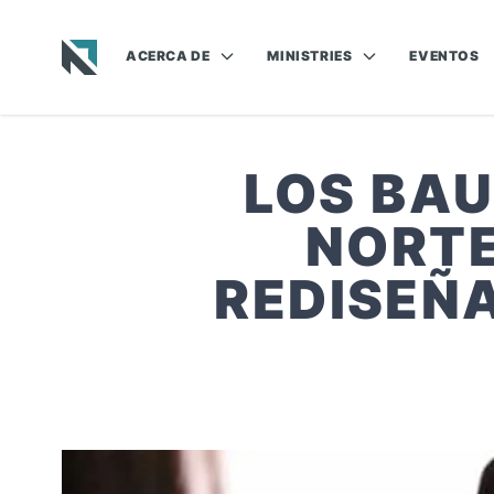
ACERCA DE
MINISTRIES
EVENTOS
Baptist State Convention of North Carolina
LOS BAU
NORTE
REDISEÑ