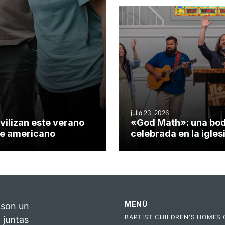
misionero te cuento
julio 23, 2026
vilizan este verano
«God Math»: una bo
nte americano
celebrada en la igles
Hillsborough celebra 
impacto del evangeli
MENÚ
 son un
BAPTIST CHILDREN'S HOMES 
 juntas