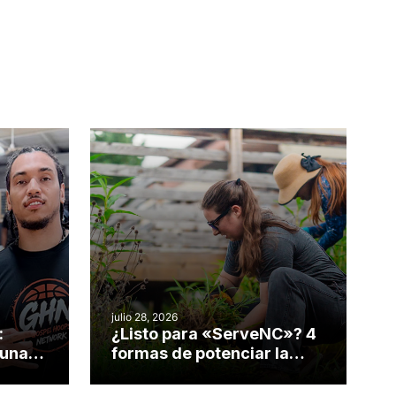
julio 28, 2026
:
¿Listo para «ServeNC»? 4
 una
formas de potenciar la
nvirtió
obra de Dios durante la
Semana ServeNC