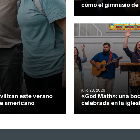
cómo el gimnasio de
iglesia de Cary se co
en un insólito campo
misionero te cuento
julio 23, 2026
vilizan este verano
«God Math»: una bo
nte americano
celebrada en la igles
Hillsborough celebra 
impacto del evangeli