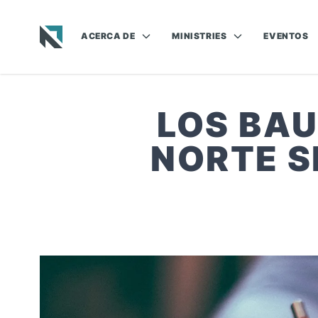
ACERCA DE
MINISTRIES
EVENTOS
Baptist State Convention of North Carolina
LOS BAU
NORTE S