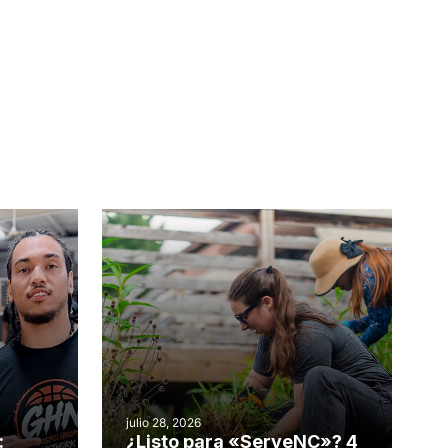
julio 28, 2026
:
¿Listo para «ServeNC»? 4