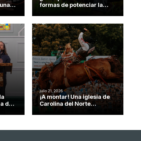
 una
formas de potenciar la
nvirtió
obra de Dios durante la
Semana ServeNC
julio 21, 2026
da
¡A montar! Una iglesia de
ia de
Carolina del Norte
el
convierte su rodeo anual
o
en una oportunidad para el
ministerio