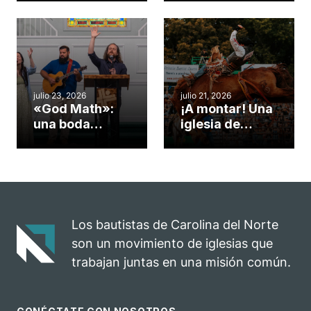
una iglesia de
potenciar la
Cary se
obra de Dios
convirtió en un
durante la
insólito campo
Semana
misionero te
ServeNC
cuento
julio 23, 2026
julio 21, 2026
«God Math»:
¡A montar! Una
una boda
iglesia de
celebrada en la
Carolina del
iglesia de
Norte
Hillsborough
convierte su
celebra el
rodeo anual en
impacto del
una
evangelio
oportunidad
Los bautistas de Carolina del Norte
para el
son un movimiento de iglesias que
ministerio
trabajan juntas en una misión común.