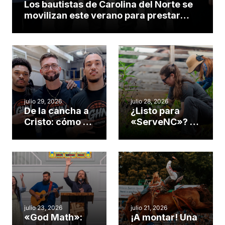
Los bautistas de Carolina del Norte se
movilizan este verano para prestar
servicio en todo el continente
americano
julio 29, 2026
julio 28, 2026
De la cancha a
¿Listo para
Cristo: cómo el
«ServeNC»? 4
gimnasio de
formas de
una iglesia de
potenciar la
Cary se
obra de Dios
convirtió en un
durante la
insólito campo
Semana
misionero te
ServeNC
cuento
julio 23, 2026
julio 21, 2026
«God Math»:
¡A montar! Una