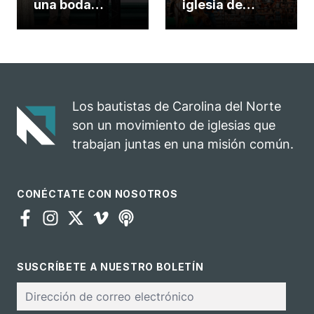
una boda
iglesia de
celebrada en la
Carolina del
iglesia de
Norte
Hillsborough
convierte su
celebra el
rodeo anual en
impacto del
una
evangelio
oportunidad
Los bautistas de Carolina del Norte
para el
son un movimiento de iglesias que
ministerio
trabajan juntas en una misión común.
CONÉCTATE CON NOSOTROS
SUSCRÍBETE A NUESTRO BOLETÍN
Correo
electrónico