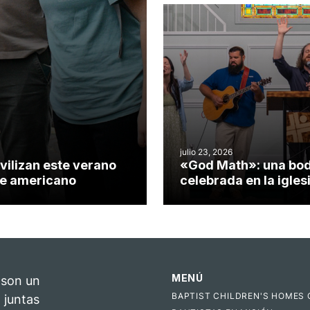
misionero te cuento
julio 23, 2026
vilizan este verano
«God Math»: una bo
nte americano
celebrada en la igles
Hillsborough celebra 
impacto del evangeli
MENÚ
 son un
BAPTIST CHILDREN'S HOMES 
 juntas