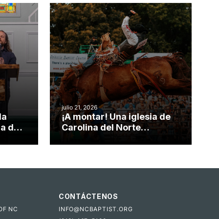
julio 21, 2026
da
¡A montar! Una iglesia de
ia de
Carolina del Norte
el
convierte su rodeo anual
o
en una oportunidad para el
ministerio
CONTÁCTENOS
OF NC
INFO@NCBAPTIST.ORG