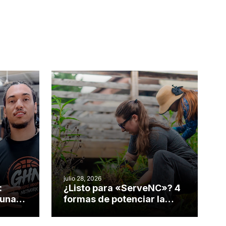
julio 28, 2026
:
¿Listo para «ServeNC»? 4
 una
formas de potenciar la
nvirtió
obra de Dios durante la
Semana ServeNC