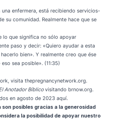
una enfermera, está recibiendo servicios-
d de su comunidad. Realmente hace que se
e lo que significa no sólo apoyar
iente paso y decir: «Quiero ayudar a esta
a hacerlo bien». Y realmente creo que ése
e eso sea posible». (11:35)
rk, visita
thepregnancynetwork.org
.
El Anotador Bíblico
visitando
brnow.org
.
nidos en agosto de 2023
aquí
.
a son posibles gracias a la generosidad
onsidera la posibilidad de apoyar nuestro