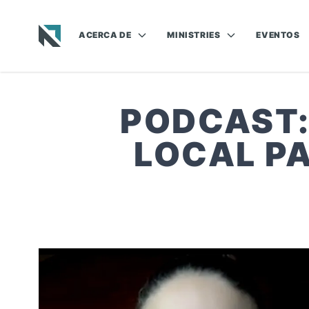
ACERCA DE
MINISTRIES
EVENTOS
Baptist State Convention of North Carolina
PODCAST: 
LOCAL P