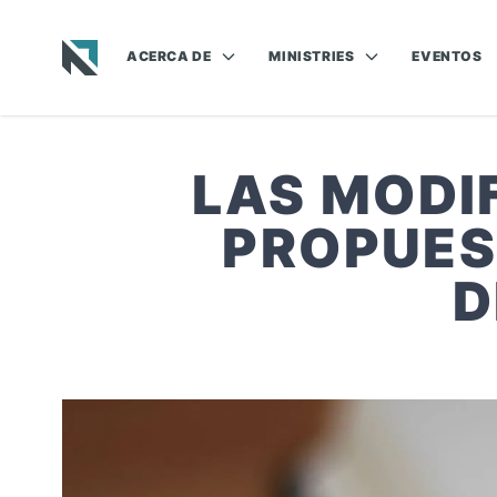
ACERCA DE
MINISTRIES
EVENTOS
Baptist State Convention of North Carolina
LAS MODI
PROPUES
D