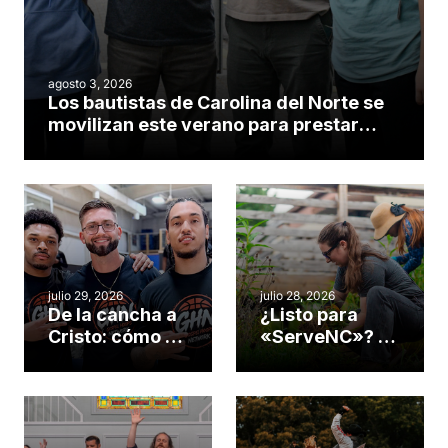
agosto 3, 2026
Los bautistas de Carolina del Norte se
movilizan este verano para prestar
servicio en todo el continente
americano
julio 29, 2026
julio 28, 2026
De la cancha a
¿Listo para
Cristo: cómo el
«ServeNC»? 4
gimnasio de
formas de
una iglesia de
potenciar la
Cary se
obra de Dios
convirtió en un
durante la
insólito campo
Semana