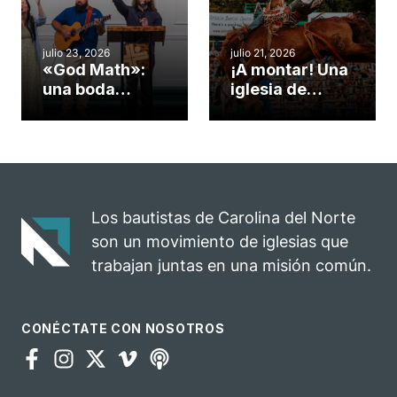
misionero te
ServeNC
cuento
julio 23, 2026
julio 21, 2026
«God Math»:
¡A montar! Una
una boda
iglesia de
celebrada en la
Carolina del
iglesia de
Norte
Hillsborough
convierte su
celebra el
rodeo anual en
impacto del
una
evangelio
oportunidad
Los bautistas de Carolina del Norte
para el
son un movimiento de iglesias que
ministerio
trabajan juntas en una misión común.
CONÉCTATE CON NOSOTROS