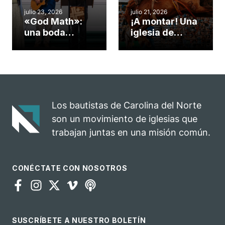
cuento
julio 23, 2026
julio 21, 2026
«God Math»:
¡A montar! Una
una boda
iglesia de
celebrada en la
Carolina del
iglesia de
Norte
Hillsborough
convierte su
celebra el
rodeo anual en
impacto del
una
evangelio
oportunidad
Los bautistas de Carolina del Norte
para el
son un movimiento de iglesias que
ministerio
trabajan juntas en una misión común.
CONÉCTATE CON NOSOTROS
SUSCRÍBETE A NUESTRO BOLETÍN