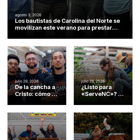
agosto 3, 2026
Los bautistas de Carolina del Norte se
movilizan este verano para prestar
servicio en todo el continente
americano
julio 29, 2026
julio 28, 2026
De la cancha a
¿Listo para
Cristo: cómo el
«ServeNC»? 4
gimnasio de
formas de
una iglesia de
potenciar la
Cary se
obra de Dios
convirtió en un
durante la
insólito campo
Semana
misionero te
ServeNC