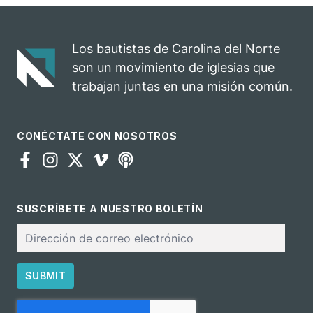
celebra el
rodeo anual en
impacto del
una
evangelio
oportunidad
Los bautistas de Carolina del Norte
para el
son un movimiento de iglesias que
ministerio
trabajan juntas en una misión común.
CONÉCTATE CON NOSOTROS
SUSCRÍBETE A NUESTRO BOLETÍN
Correo
electrónico
SUBMIT
CAPTCHA