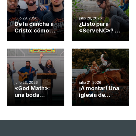
julio 29, 2026
julio 28, 2026
De la cancha a
¿Listo para
Cristo: cómo el
«ServeNC»? 4
gimnasio de
formas de
una iglesia de
potenciar la
Cary se
obra de Dios
convirtió en un
durante la
insólito campo
Semana
misionero te
ServeNC
cuento
julio 23, 2026
julio 21, 2026
«God Math»:
¡A montar! Una
una boda
iglesia de
celebrada en la
Carolina del
iglesia de
Norte
Hillsborough
convierte su
celebra el
rodeo anual en
impacto del
una
evangelio
oportunidad