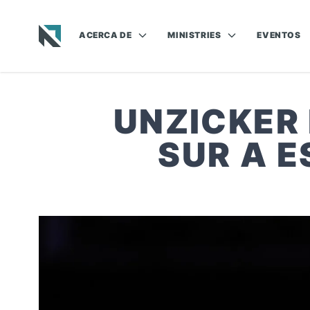
ACERCA DE
MINISTRIES
EVENTOS
Baptist State Convention of North Carolina
UNZICKER 
SUR A E