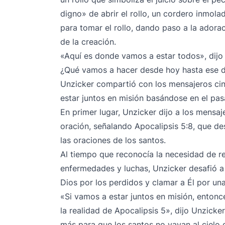
digno» de abrir el rollo, un cordero inmol
para tomar el rollo, dando paso a la adorac
de la creación.
«Aquí es donde vamos a estar todos», dijo 
¿Qué vamos a hacer desde hoy hasta ese d
Unzicker compartió con los mensajeros cinc
estar juntos en misión basándose en el pas
En primer lugar, Unzicker dijo a los mens
oración, señalando Apocalipsis 5:8, que d
las oraciones de los santos.
Al tiempo que reconocía la necesidad de re
enfermedades y luchas, Unzicker desafió a
Dios por los perdidos y clamar a Él por un
«Si vamos a estar juntos en misión, entonce
la realidad de Apocalipsis 5», dijo Unzick
más para que los santos no vayan al cielo