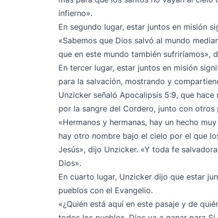
infierno».
En segundo lugar, estar juntos en misión sig
«Sabemos que Dios salvó al mundo mediante
que en este mundo también sufriríamos», di
En tercer lugar, estar juntos en misión sign
para la salvación, mostrando y compartien
Unzicker señaló Apocalipsis 5:9, que hace 
por la sangre del Cordero, junto con otros 
«Hermanos y hermanas, hay un hecho muy h
hay otro nombre bajo el cielo por el que l
Jesús», dijo Unzicker. «Y toda fe salvadora
Dios».
En cuarto lugar, Unzicker dijo que estar jun
pueblos con el Evangelio.
«¿Quién está aquí en este pasaje y de quié
todos los pueblos. Dios va a ganar para Sí