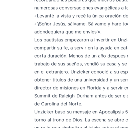
numerosas conversaciones evangélicas a lo
«Levanté la vista y recé la única oración d
«‘¡Señor Jesús, sálvame! Sálvame y haré to
adondequiera que me envíes'».
Los bautistas empezaron a invertir en Unz
compartir su fe, a servir en la ayuda en cat
corta duración. Menos de un año después de
trabajo de sus sueños, vendió su casa y se
en el extranjero. Unzicker conoció a su es
obtener títulos de una universidad y un semi
director de misiones en Florida y a servir 
Summit de Raleigh-Durham antes de ser eleg
de Carolina del Norte.
Unzicker basó su mensaje en Apocalipsis 5
torno al trono de Dios. La escena se abre
un rollo que simboliza el juicio sobre el 