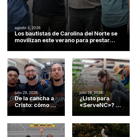
agosto 3, 2026
Los bautistas de Carolina del Norte se
movilizan este verano para prestar
servicio en todo el continente
americano
julio 29, 2026
julio 28, 2026
De la cancha a
¿Listo para
Cristo: cómo el
«ServeNC»? 4
gimnasio de
formas de
una iglesia de
potenciar la
Cary se
obra de Dios
convirtió en un
durante la