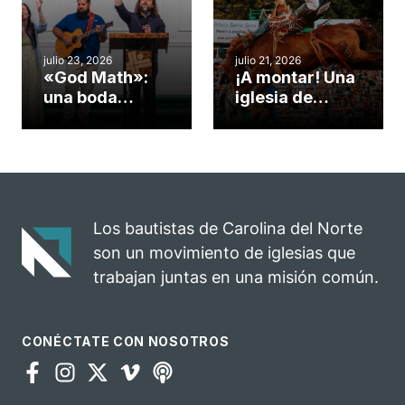
insólito campo
Semana
misionero te
ServeNC
cuento
julio 23, 2026
julio 21, 2026
«God Math»:
¡A montar! Una
una boda
iglesia de
celebrada en la
Carolina del
iglesia de
Norte
Hillsborough
convierte su
celebra el
rodeo anual en
impacto del
una
evangelio
oportunidad
Los bautistas de Carolina del Norte
para el
son un movimiento de iglesias que
ministerio
trabajan juntas en una misión común.
CONÉCTATE CON NOSOTROS