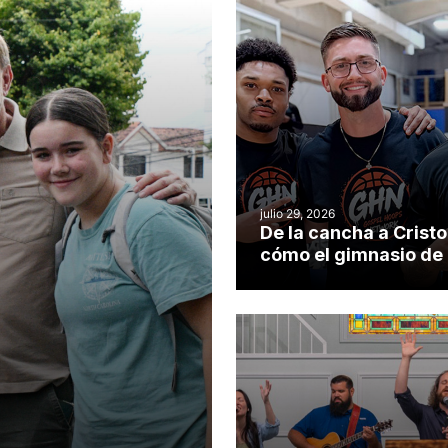
julio 29, 2026
De la cancha a Cristo
cómo el gimnasio de
iglesia de Cary se co
en un insólito campo
misionero te cuento