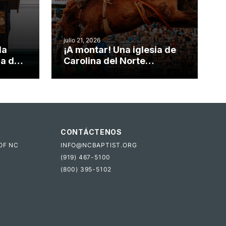
julio 21, 2026
da
¡A montar! Una iglesia de
ia de
Carolina del Norte
el
convierte su rodeo anual
o
en una oportunidad para el
ministerio
CONTÁCTENOS
OF NC
INFO@NCBAPTIST.ORG
(919) 467-5100
(800) 395-5102