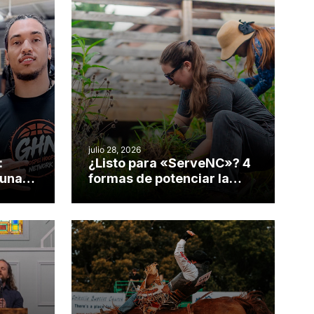
julio 28, 2026
:
¿Listo para «ServeNC»? 4
 una
formas de potenciar la
nvirtió
obra de Dios durante la
Semana ServeNC