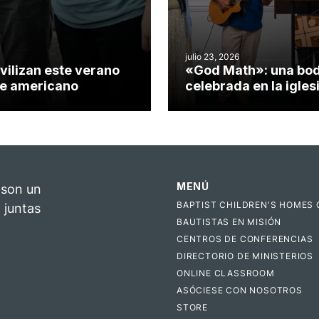
julio 23, 2026
vilizan este verano
«God Math»: una bo
nte americano
celebrada en la igles
Hillsborough celebra 
impacto del evangeli
MENÚ
 son un
BAPTIST CHILDREN'S HOMES 
 juntas
BAUTISTAS EN MISIÓN
CENTROS DE CONFERENCIAS
DIRECTORIO DE MINISTERIOS
ONLINE CLASSROOM
ASÓCIESE CON NOSOTROS
STORE