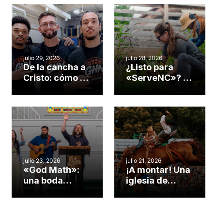
julio 29, 2026
julio 28, 2026
De la cancha a
¿Listo para
Cristo: cómo el
«ServeNC»? 4
gimnasio de
formas de
una iglesia de
potenciar la
Cary se
obra de Dios
convirtió en un
durante la
insólito campo
Semana
misionero te
ServeNC
cuento
julio 23, 2026
julio 21, 2026
«God Math»:
¡A montar! Una
una boda
iglesia de
celebrada en la
Carolina del
iglesia de
Norte
Hillsborough
convierte su