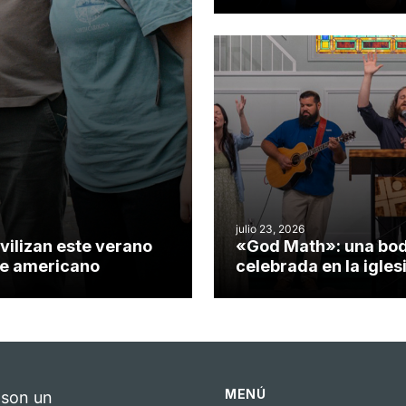
iglesia de Cary se co
en un insólito campo
misionero te cuento
julio 23, 2026
vilizan este verano
«God Math»: una bo
nte americano
celebrada en la igles
Hillsborough celebra 
impacto del evangeli
MENÚ
 son un