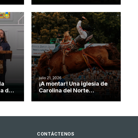
nvirtió
obra de Dios durante la
Semana ServeNC
julio 21, 2026
da
¡A montar! Una iglesia de
ia de
Carolina del Norte
el
convierte su rodeo anual
o
en una oportunidad para el
ministerio
CONTÁCTENOS