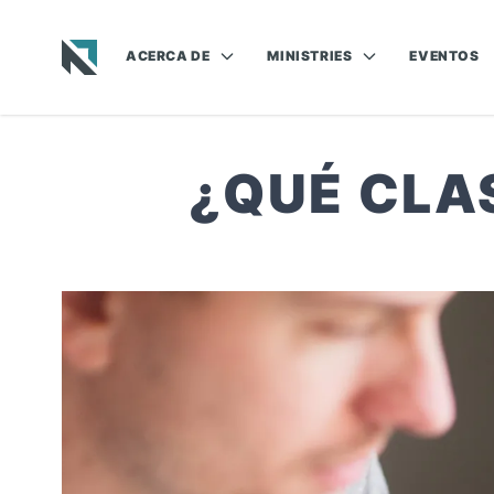
ACERCA DE
MINISTRIES
EVENTOS
Baptist State Convention of North Carolina
¿QUÉ CLA