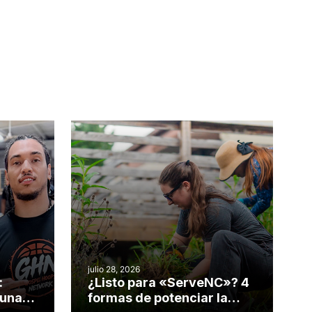
julio 28, 2026
:
¿Listo para «ServeNC»? 4
 una
formas de potenciar la