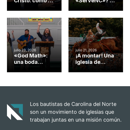
Cristo: cómo el
«ServeNC»? 4
gimnasio de
formas de
una iglesia de
potenciar la
Cary se
obra de Dios
convirtió en un
durante la
insólito campo
Semana
misionero te
ServeNC
cuento
julio 23, 2026
julio 21, 2026
«God Math»:
¡A montar! Una
una boda
iglesia de
celebrada en la
Carolina del
iglesia de
Norte
Hillsborough
convierte su
celebra el
rodeo anual en
impacto del
una
evangelio
oportunidad
Los bautistas de Carolina del Norte
para el
son un movimiento de iglesias que
ministerio
trabajan juntas en una misión común.