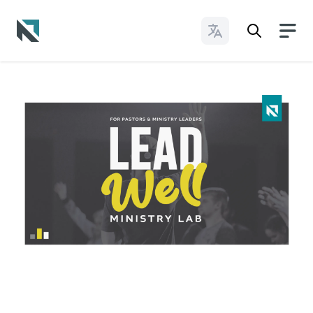
Cambiar idioma
Baptist State Convention of North Carolina