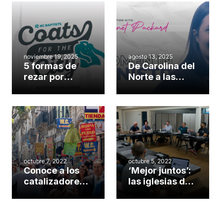
noviembre 19, 2025
agosto 13, 2025
5 formas de
De Carolina del
rezar por
Norte a las
Abrigos para la
naciones:
Ciudad
Janet Packard
sobre enviar y
empezar donde
estás
octubre 7, 2022
octubre 5, 2022
Conoce a los
‘Mejor juntos’:
catalizadores
las iglesias de
estatales:
Charlotte
Amaury Santos
lanzan una
residencia para