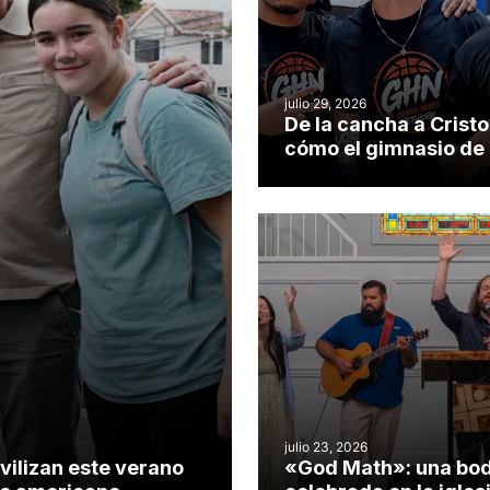
julio 29, 2026
De la cancha a Cristo
cómo el gimnasio de
iglesia de Cary se co
en un insólito campo
misionero te cuento
julio 23, 2026
vilizan este verano
«God Math»: una bo