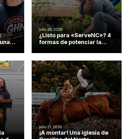
julio 28, 2026
:
¿Listo para «ServeNC»? 4
 una
formas de potenciar la
nvirtió
obra de Dios durante la
Semana ServeNC
julio 21, 2026
da
¡A montar! Una iglesia de