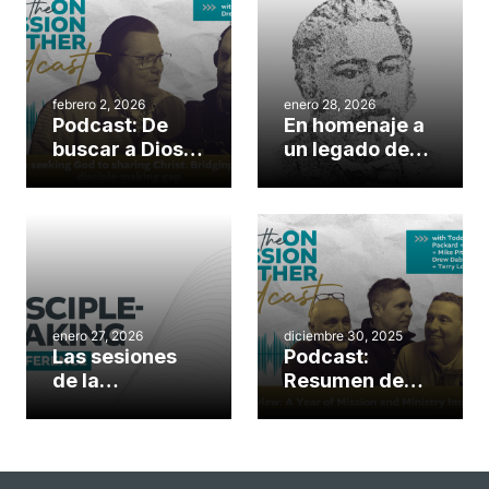
febrero 2, 2026
enero 28, 2026
Podcast: De
En homenaje a
buscar a Dios a
un legado de
compartir a
envío: Domingo
Cristo: Cerrar
de George Liele
la brecha en la
dedicado a la
formación de
fundación de
discípulos
iglesias, la
evangelización
y las misiones
enero 27, 2026
diciembre 30, 2025
Las sesiones
Podcast:
de la
Resumen de
conferencia
2025: Un año
ofrecen
de misión e
herramientas
impacto
prácticas para
ministerial en