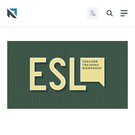
Cambiar idioma
Baptist State Convention of North Carolina