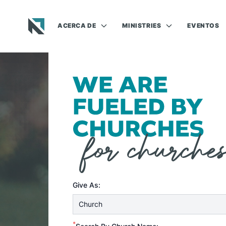
ACERCA DE
MINISTRIES
EVENTOS
Baptist State Convention of North Carolina
Give As:
*