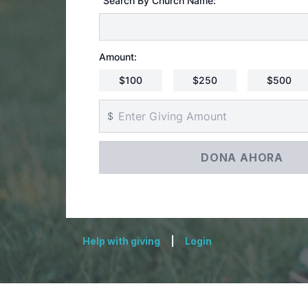
Search By Church Name:
Amount:
$100
$250
$500
$
Help with giving
|
Login