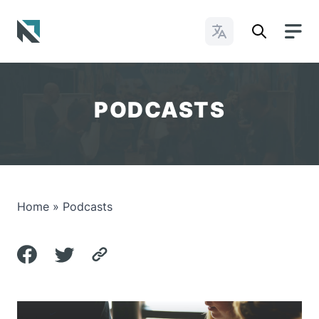
Cambiar idioma
Baptist State Convention of North Carolina
PODCASTS
Home
»
Podcasts