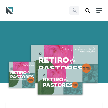
Cambiar idioma
Baptist State Convention of North Carolina