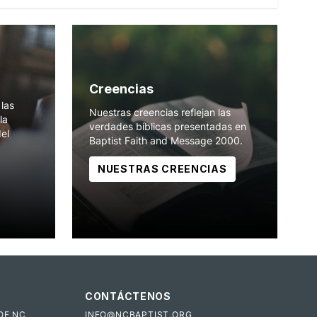
Creencias
las
Nuestras creencias reflejan las
la
verdades bíblicas presentadas en
del
Baptist Faith and Message 2000.
NUESTRAS CREENCIAS
CONTÁCTENOS
OF NC
INFO@NCBAPTIST.ORG