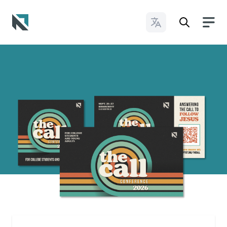
Cambiar idioma
Baptist State Convention of North Carolina