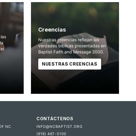
Creencias
las
Nuestras creencias reflejan las
la
verdades bíblicas presentadas en
del
Baptist Faith and Message 2000.
NUESTRAS CREENCIAS
CONTÁCTENOS
OF NC
INFO@NCBAPTIST.ORG
(919) 467-5100