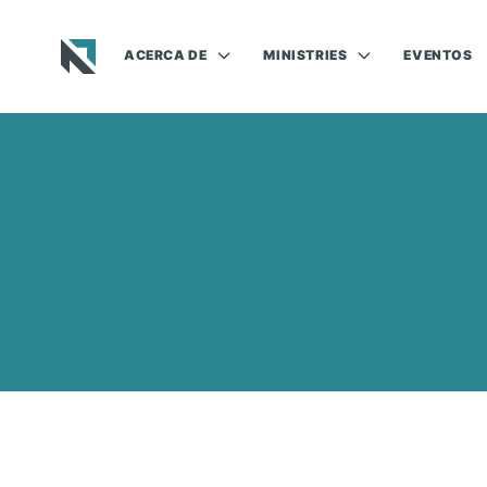
ACERCA DE
MINISTRIES
EVENTOS
Baptist State Convention of North Carolina