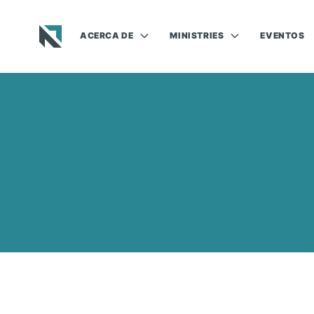
ACERCA DE
MINISTRIES
EVENTOS
Baptist State Convention of North Carolina