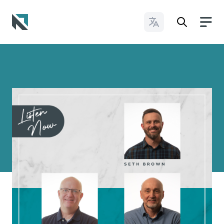
Cambiar idioma
Baptist State Convention of North Carolina