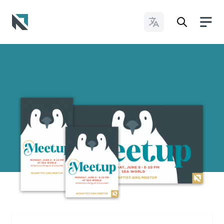
Cambiar idioma
Baptist State Convention of North Carolina