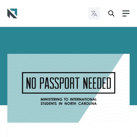
Cambiar idioma
Baptist State Convention of North Carolina