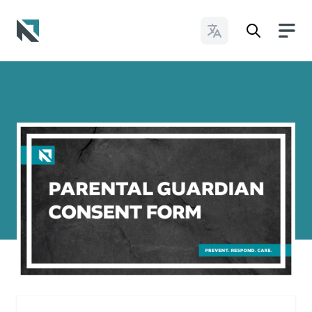
Cambiar idioma
Baptist State Convention of North Carolina