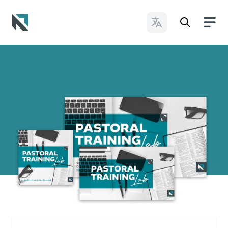
Cambiar idioma
Baptist State Convention of North Carolina