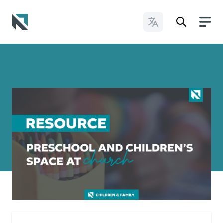
Cambiar idioma
Baptist State Convention of North Carolina