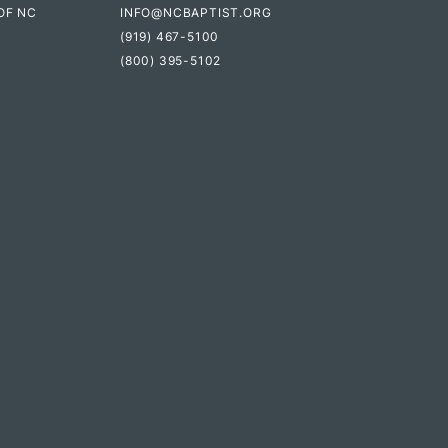
OF NC
INFO@NCBAPTIST.ORG
(919) 467-5100
(800) 395-5102