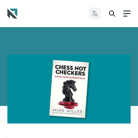
Cambiar idioma
Baptist State Convention of North Carolina