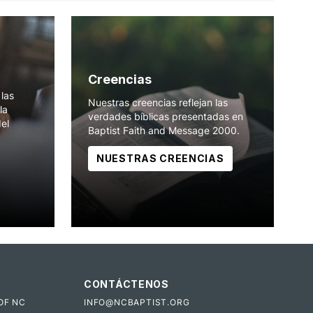
Creencias
las
Nuestras creencias reflejan las
la
verdades bíblicas presentadas en
del
Baptist Faith and Message 2000.
NUESTRAS CREENCIAS
CONTÁCTENOS
OF NC
INFO@NCBAPTIST.ORG