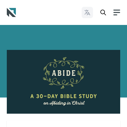
Cambiar idioma
Baptist State Convention of North Carolina