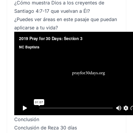
¿Cómo muestra Dios a los creyentes de
Santiago 4:7-17 que vuelvan a Él?
¿Puedes ver áreas en este pasaje que puedan
aplicarse a tu vida?
Conclusión
Conclusión de Reza 30 días