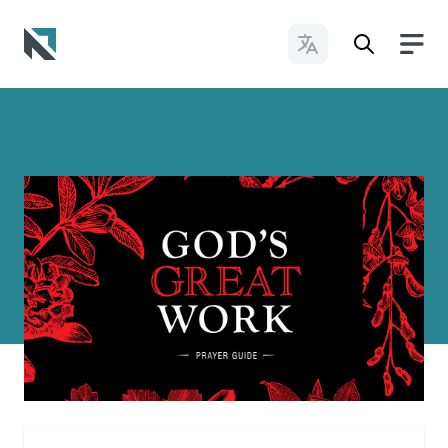
Cambiar idioma
Baptist State Convention of North Carolina