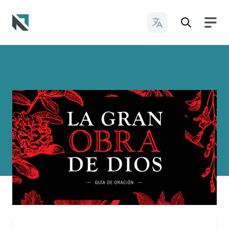
Cambiar idioma
Baptist State Convention of North Carolina