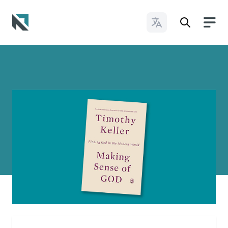
Cambiar idioma
Baptist State Convention of North Carolina