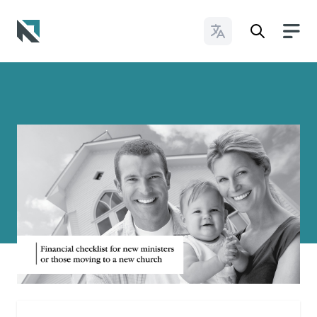
Cambiar idioma
Baptist State Convention of North Carolina